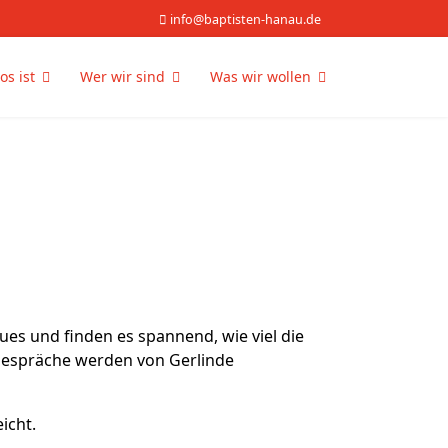
info@baptisten-hanau.de
os ist
Wer wir sind
Was wir wollen
es und finden es spannend, wie viel die
 Gespräche werden von Gerlinde
icht.